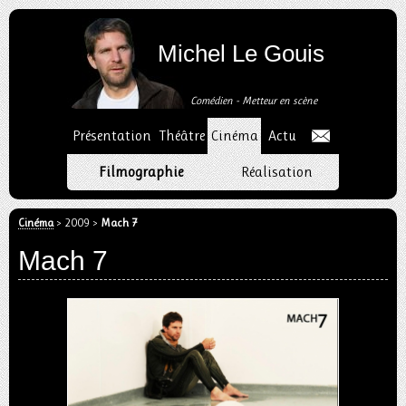
Aller
au
Michel Le Gouis
contenu
Plan
du
Comédien - Metteur en scène
site
Présentation
Théâtre
Cinéma
Actu
Aller
à
Filmographie
Réalisation
la
navigation
Cinéma
>
2009
>
Mach 7
Mach 7