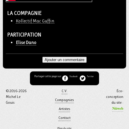
LA COMPAGNIE
Kollectif Mac Guffin
PARTICIPATION
Elise Dano
Ajouter un commentaire
Partager cette page sur
Facebook
Twitter
©2016-2026
C.V.
Éco-
Michel Le
conception
Compagnies
Gouis
du site :
Nüweb
Artistes
Contact
Plan du site